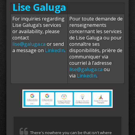
Lise Galuga
For inquiries regarding
Pour toute demande de
Lise Galuga’s services
renseignements
or availability, please
concernant les services
contact
de Lise Galuga ou pour
lise@galuga.ca
or send
connaître ses
a message
on
LinkedIn
.
disponibilités, prière de
communiquer via
courriel à l’adresse
lise@galuga.ca
ou
via
LinkedIn
.
There's nowhere you can be that isn't where