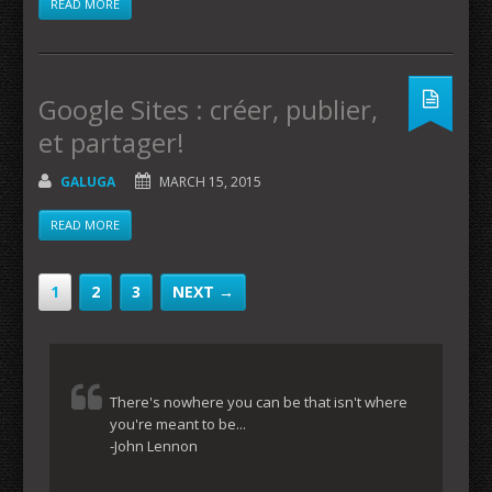
READ MORE
Google Sites : créer, publier,
et partager!
GALUGA
MARCH 15, 2015
READ MORE
1
2
3
NEXT →
There's nowhere you can be that isn't where
you're meant to be...
-John Lennon